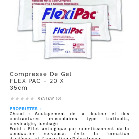
Compresse De Gel
FLEXIPAC - 20 X
35cm
REVIEW (0)





PROPRIETES :
Chaud
: Soulagement de la douleur et des
contractures musculaires type torticolis,
cervicalgie, lumbago
Froid :
Effet antalgique par ralentissement de la
conduction nerveuse, évite la formation
d’œdèmes et l’apparition d’hématomes.