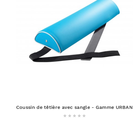
Coussin de têtière avec sangle - Gamme URBAN




