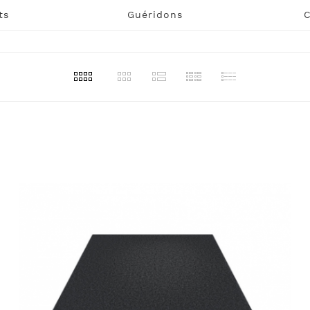
ts
Guéridons