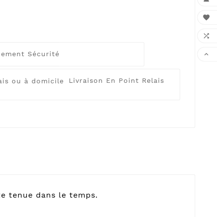


iement Sécurité

Livraison En Point Relais
te tenue dans le temps.