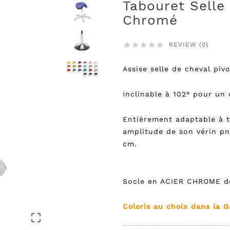
Tabouret Selle
Chromé
REVIEW (0)





Assise selle de cheval piv
Inclinable à 102° pour un 
Entièrement adaptable à to
amplitude de son vérin p
cm.
Socle en ACIER CHROME d
Coloris au choix dans la
