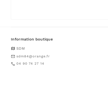
Information boutique
map
SDM
sdm84@orange.fr
mail_outline
04 90 74 27 14
call