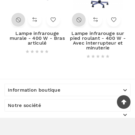
Lampe infrarouge
Lampe infrarouge sur
L
murale - 400 W - Bras
pied roulant - 400 W -
articulé
Avec interrupteur et
minuterie











Information boutique

Notre société

© 2023 - Société SDM