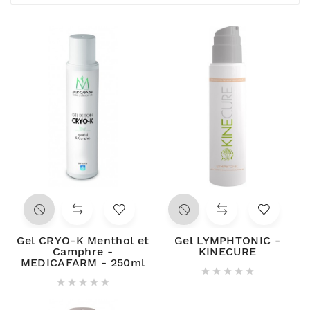
Gel CRYO-K Menthol et
Gel LYMPHTONIC -
Camphre -
KINECURE
MEDICAFARM - 250ml









